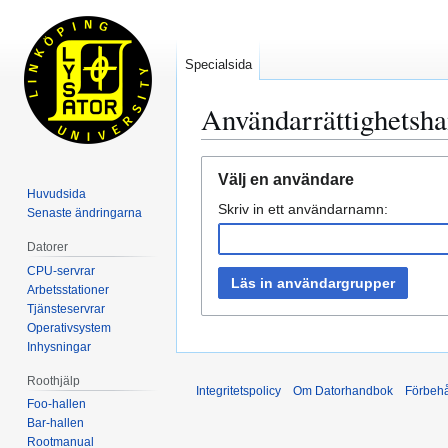
Specialsida
Användarrättighetsha
Hoppa
Hoppa
Välj en användare
till
till
Huvudsida
Skriv in ett användarnamn:
navigering
sök
Senaste ändringarna
Datorer
CPU-servrar
Läs in användargrupper
Arbetsstationer
Tjänsteservrar
Operativsystem
Inhysningar
Roothjälp
Integritetspolicy
Om Datorhandbok
Förbehå
Foo-hallen
Bar-hallen
Rootmanual